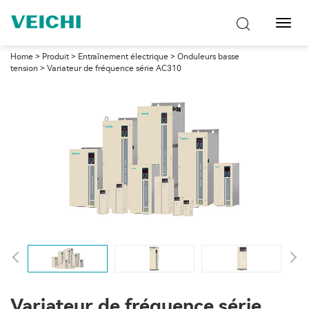
Bascu
la
navig
Home
>
Produit
>
Entraînement électrique
>
Onduleurs basse
tension
> Variateur de fréquence série AC310
Variateur de fréquence série