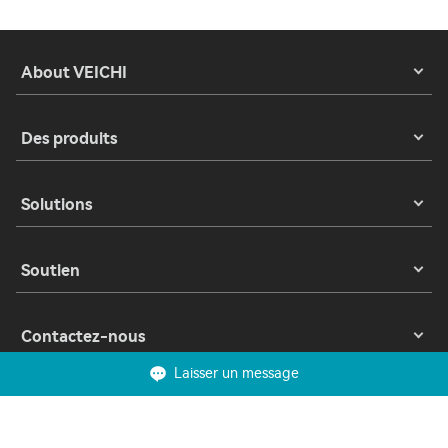
About VEICHI
Des produits
Solutions
Soutien
Contactez-nous
Laisser un message
Copyright 2023 © Suzhou VEICHI Electric Co., Ltd. All Rights Reserved.
Confidentialité
Conditions d'utilisation
Cookies