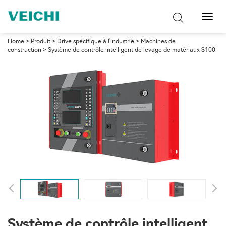
Bascu
la
navig
Home
>
Produit
>
Drive spécifique à l'industrie
>
Machines de
construction
> Système de contrôle intelligent de levage de matériaux S100
Système de contrôle intelligent