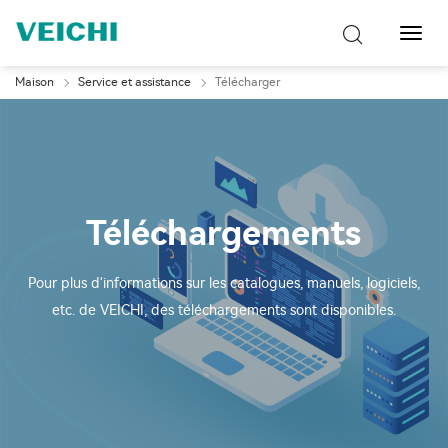
Bascu
la
navig
Maison
Service et assistance
Télécharger
Téléchargements
Pour plus d'informations sur les catalogues, manuels, logiciels,
etc. de VEICHI, des téléchargements sont disponibles.