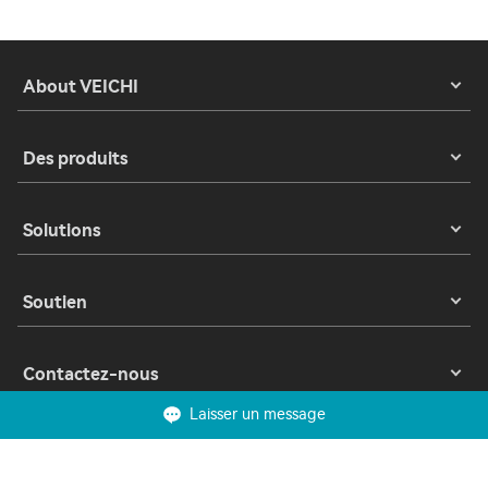
About VEICHI
Des produits
Solutions
Soutien
Contactez-nous
Laisser un message
Copyright 2023 © Suzhou VEICHI Electric Co., Ltd. All Rights Reserved.
Confidentialité
Conditions d'utilisation
Cookies